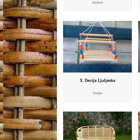
Stolovi
5. Decija Ljuljaska
Ostalo