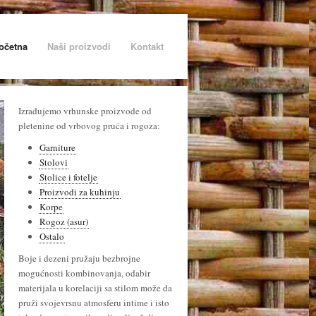
očetna
Naši proizvodi
Kontakt
Izrađujemo vrhunske proizvode od
pletenine od vrbovog pruća i rogoza:
Garniture
Stolovi
Stolice i fotelje
Proizvodi za kuhinju
Korpe
Rogoz (asur)
Ostalo
Boje i dezeni pružaju bezbrojne
mogućnosti kombinovanja, odabir
materijala u korelaciji sa stilom može da
pruži svojevrsnu atmosferu intime i isto