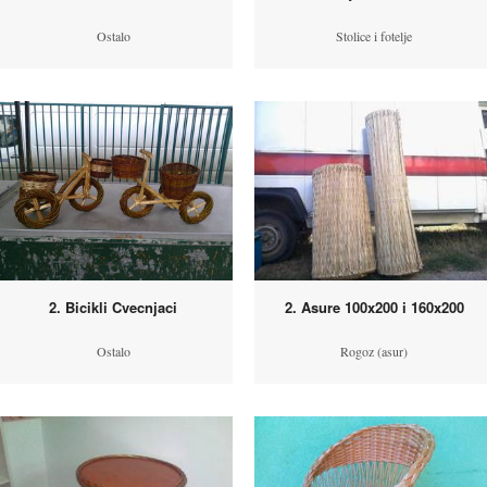
Ostalo
Stolice i fotelje
2. Bicikli Cvecnjaci
2. Asure 100x200 i 160x200
Ostalo
Rogoz (asur)