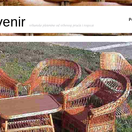
venir
P
vrhunske pletenine od vrbovog pruća i rogoza