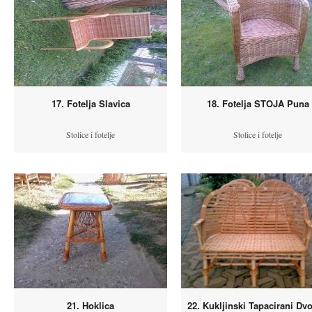
17. Fotelja Slavica
18. Fotelja STOJA Puna
Stolice i fotelje
Stolice i fotelje
21. Hoklica
22. Kukljinski Tapacirani Dv