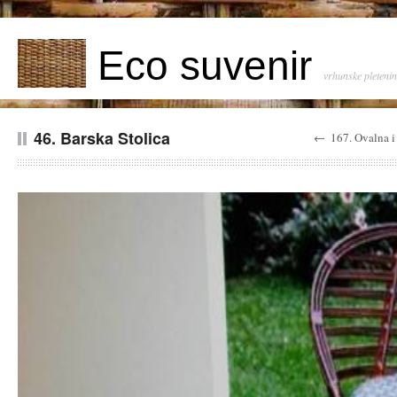
Eco suvenir
vrhunske pleteni
46. Barska Stolica
←
167. Ovalna i