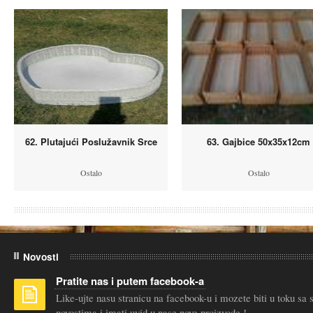
62. Plutajući Poslužavnik Srce
63. Gajbice 50x35x12cm
Ostalo
Ostalo
Novosti
Pratite nas i putem facebook-a
Like-ujte nasu stranicu na facebook-u i mozete biti u toku sa
novostima i imati uvid u nase nove proizvode !