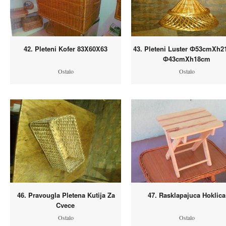
42. Pleteni Kofer 83X60X63
43. Pleteni Luster Ф53cmXh2
Ф43cmXh18cm
Ostalo
Ostalo
46. Pravougla Pletena Kutija Za
47. Rasklapajuca Hoklica
Cvece
Ostalo
Ostalo