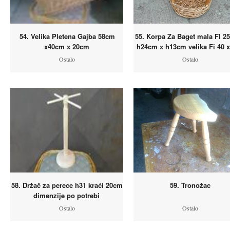
54. Velika Pletena Gajba 58cm
55. Korpa Za Baget mala FI 2
x40cm x 20cm
h24cm x h13cm velika Fi 40 x
Ostalo
Ostalo
58. Držač za perece h31 kraći 20cm
59. Tronožac
dimenzije po potrebi
Ostalo
Ostalo