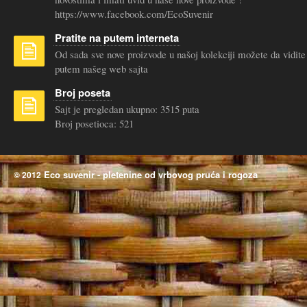
https://www.facebook.com/EcoSuvenir
Pratite na putem interneta
Od sada sve nove proizvode u našoj kolekciji možete da vidite
putem našeg web sajta
Broj poseta
Sajt je pregledan ukupno: 3515 puta
Broj posetioca: 521
Eco suvenir - pletenine od vrbovog pruća i rogoza
© 2012