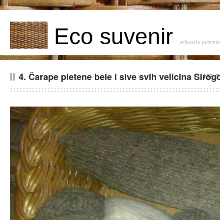
Eco suvenir
vrhunske pleteni
4. Čarape pletene bele i sive svih velicina Sirog
←
133. P