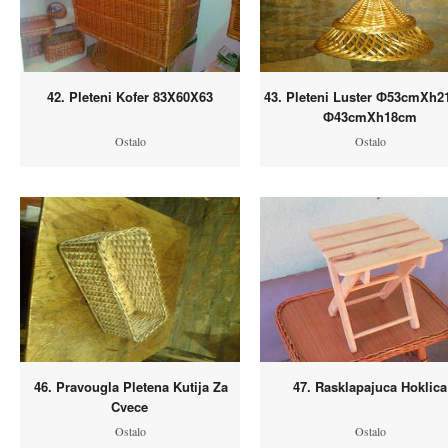
42. Pleteni Kofer 83X60X63
43. Pleteni Luster Ф53cmXh2
Ф43cmXh18cm
Ostalo
Ostalo
46. Pravougla Pletena Kutija Za
47. Rasklapajuca Hoklica
Cvece
Ostalo
Ostalo