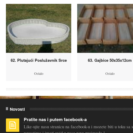
62. Plutajući Poslužavnik Srce
63. Gajbice 50x35x12cm
Ostalo
Ostalo
Novosti
Pratite nas i putem facebook-a
Like-ujte nasu stranicu na facebook-u i mozete biti u toku sa
novostima i imati uvid u nase nove proizvode !