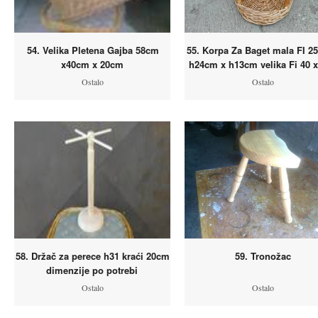
54. Velika Pletena Gajba 58cm
55. Korpa Za Baget mala FI 2
x40cm x 20cm
h24cm x h13cm velika Fi 40 x
Ostalo
Ostalo
58. Držač za perece h31 kraći 20cm
59. Tronožac
dimenzije po potrebi
Ostalo
Ostalo