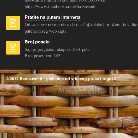
https://www.facebook.com/EcoSuvenir
Pratite na putem interneta
Od sada sve nove proizvode u našoj kolekciji možete da vidite
putem našeg web sajta
Broj poseta
Sajt je pregledan ukupno: 1561 puta
Broj posetioca: 362
Eco suvenir - pletenine od vrbovog pruća i rogoza
© 2012