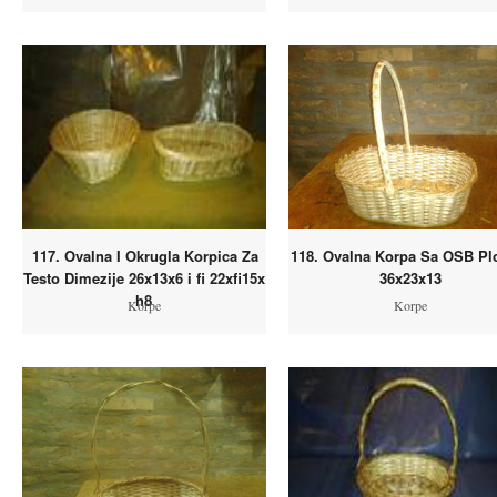
117. Ovalna I Okrugla Korpica Za
118. Ovalna Korpa Sa OSB P
Testo Dimezije 26x13x6 i fi 22xfi15x
36x23x13
h8
Korpe
Korpe