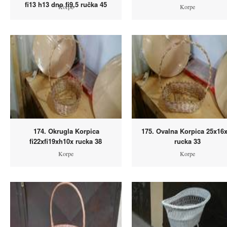
fi13 h13 dno fi9,5 ručka 45
Korpe
Korpe
174. Okrugla Korpica
175. Ovalna Korpica 25x16
fi22xfi19xh10x rucka 38
rucka 33
Korpe
Korpe