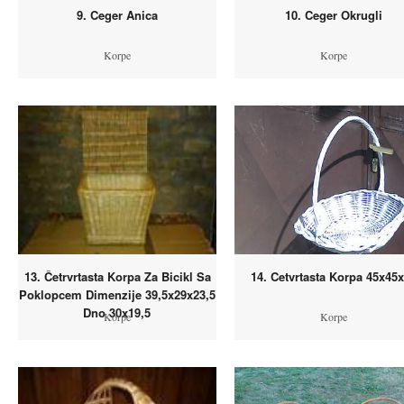
9. Ceger Anica
10. Ceger Okrugli
Korpe
Korpe
13. Četrvrtasta Korpa Za Bicikl Sa
14. Cetvrtasta Korpa 45x45
Poklopcem Dimenzije 39,5x29x23,5
Dno 30x19,5
Korpe
Korpe