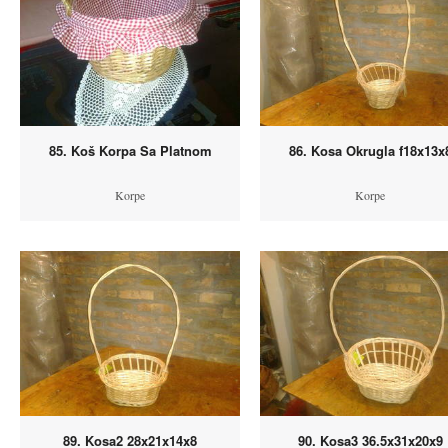
85. Koš Korpa Sa Platnom
86. Kosa Okrugla f18x13x
Korpe
Korpe
89. Kosa2 28x21x14x8
90. Kosa3 36.5x31x20x9