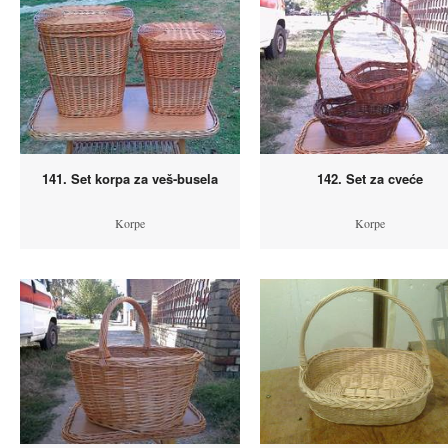
141. Set korpa za veš-busela
142. Set za cveće
Korpe
Korpe