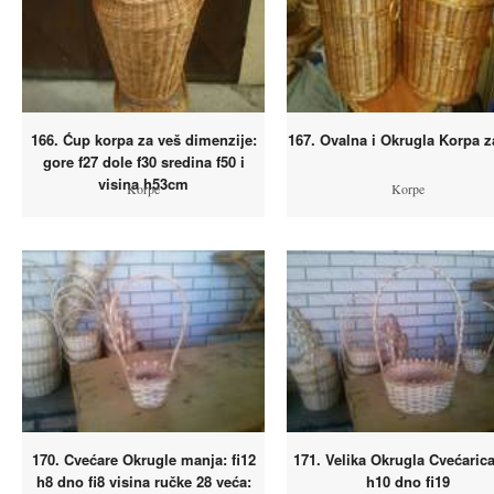
166. Ćup korpa za veš dimenzije:
167. Ovalna i Okrugla Korpa z
gore f27 dole f30 sredina f50 i
visina h53cm
Korpe
Korpe
170. Cvećare Okrugle manja: fi12
171. Velika Okrugla Cvećarica
h8 dno fi8 visina ručke 28 veća:
h10 dno fi19