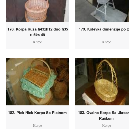
178. Korpa Ruža fi43xh12 dno fi35
179. Kolevka dimenzije po že
ručka 48
Korpe
Korpe
182. Pick Nick Korpa Sa Platnom
183. Ovalna Korpa Sa Ukra
Ručkom
Korpe
Korpe