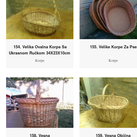
154. Velika Ovalna Korpa Sa
155. Velike Korpe Za Pse
Ukrasnom Ručkom 34X23X10cm
Korpe
Korpe
158. Vesna
159. Vesna Obična