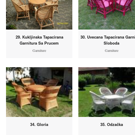
29. Kukljinska Tapacirana
30. Uvecana Tapacirana Garn
Garnitura Sa Prucem
Sloboda
Garniture
Garniture
34. Gloria
35. Odzačka