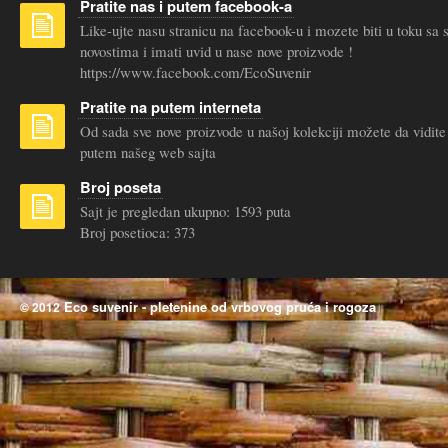
Pratite nas i putem facebook-a
Like-ujte nasu stranicu na facebook-u i mozete biti u toku sa
novostima i imati uvid u nase nove proizvode !
https://www.facebook.com/EcoSuvenir
Pratite na putem interneta
Od sada sve nove proizvode u našoj kolekciji možete da vidite
putem našeg web sajta
Broj poseta
Sajt je pregledan ukupno: 1593 puta
Broj posetioca: 373
Eco suvenir - pletenine od vrbovog pruća i rogoza
© 2012