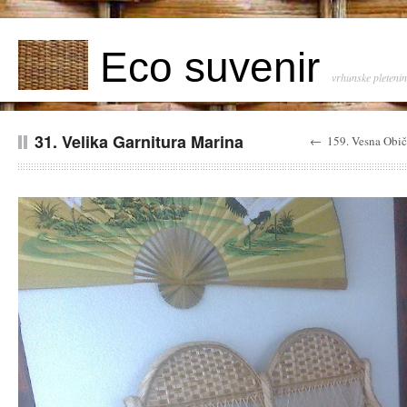
Eco suvenir
vrhunske pleteni
31. Velika Garnitura Marina
←
159. Vesna Obič