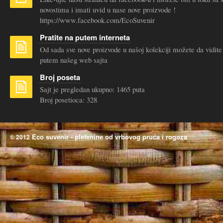
novostima i imati uvid u nase nove proizvode !
https://www.facebook.com/EcoSuvenir
Pratite na putem interneta
Od sada sve nove proizvode u našoj kolekciji možete da vidite
putem našeg web sajta
Broj poseta
Sajt je pregledan ukupno: 1465 puta
Broj posetioca: 328
Eco suvenir - pletenine od vrbovog pruća i rogoza
© 2012