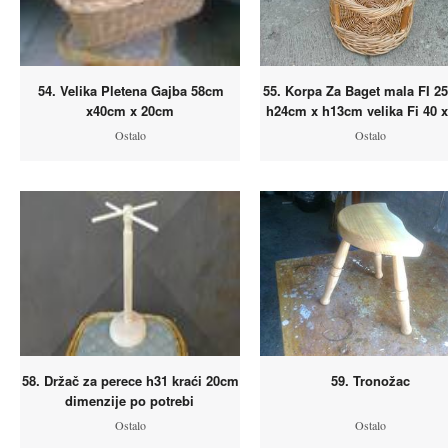
54. Velika Pletena Gajba 58cm
55. Korpa Za Baget mala FI 2
x40cm x 20cm
h24cm x h13cm velika Fi 40 x
Ostalo
Ostalo
58. Držač za perece h31 kraći 20cm
59. Tronožac
dimenzije po potrebi
Ostalo
Ostalo