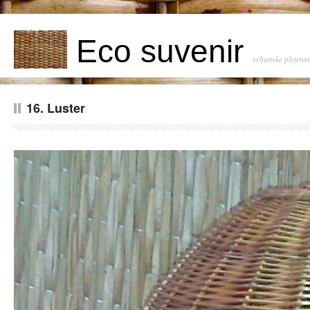
Eco suvenir
vrhunske pleteni
16. Luster