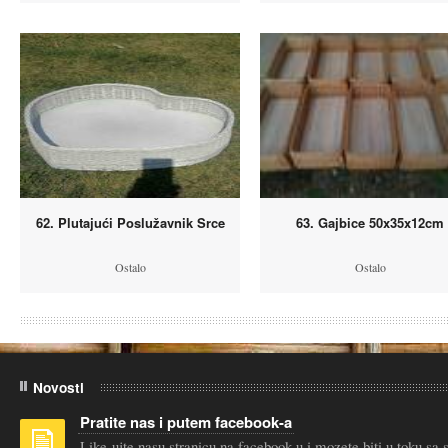
62. Plutajući Poslužavnik Srce
63. Gajbice 50x35x12cm
Ostalo
Ostalo
Novosti
Pratite nas i putem facebook-a
Like-ujte nasu stranicu na facebook-u i mozete biti u toku sa