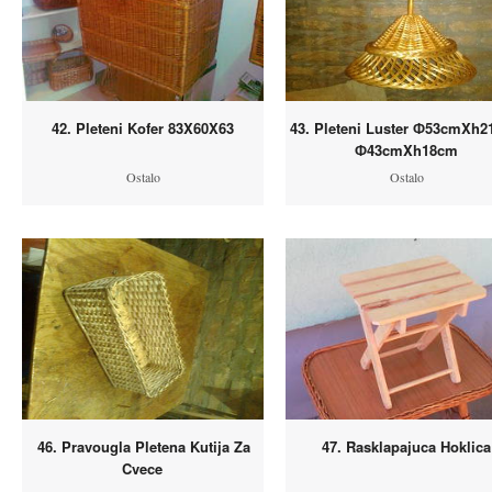
42. Pleteni Kofer 83X60X63
43. Pleteni Luster Ф53cmXh2
Ф43cmXh18cm
Ostalo
Ostalo
46. Pravougla Pletena Kutija Za
47. Rasklapajuca Hoklica
Cvece